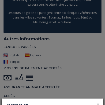
guidera vers le vétérinaire de garde.
Les tours de garde se partagent entre six cliniques vétérinaires,
dans les villes suivantes : Tournay, Tarbes, Ibos, Séméac,
Maubourguet et Laloubère.
Autres informations
LANGUES PARLÉES
English
Español
Français
MOYENS DE PAIEMENT ACCEPTÉS
ASSURANCE ANIMALE ACCEPTÉE
ACCÈS
×