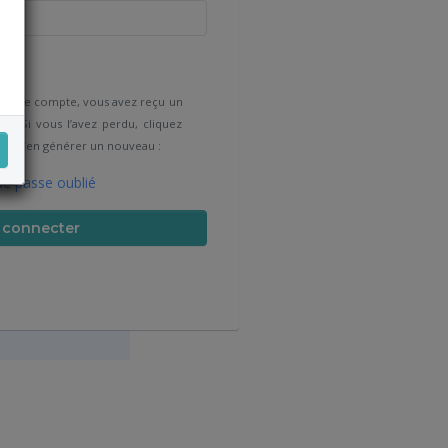
oi
e votre compte, vous avez reçu un
l. Si vous l’avez perdu, cliquez
 afin d’en générer un nouveau :
e passe oublié
 connecter