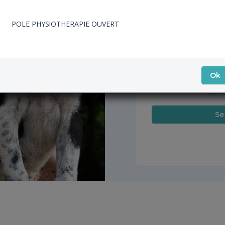
POLE PHYSIOTHERAPIE OUVERT
Se souvenir de m
Lors de la création d
mot de passe par emai
sur le lien ci-dessous
Ok
Mot d
Se